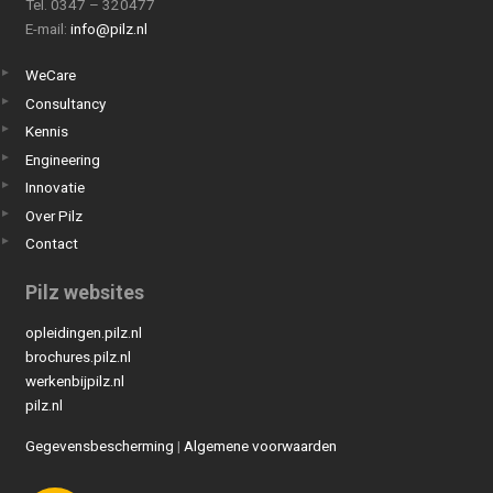
Tel. 0347 – 320477
E-mail:
info@pilz.nl
WeCare
Consultancy
Kennis
Engineering
Innovatie
Over Pilz
Contact
Pilz websites
opleidingen.pilz.nl
brochures.pilz.nl
werkenbijpilz.nl
pilz.nl
Gegevensbescherming
|
Algemene voorwaarden