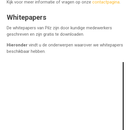
Kijk voor meer informatie of vragen op onze
contactpagina
.
Whitepapers
De whitepapers van Pilz zijn door kundige medewerkers
geschreven en zijn gratis te downloaden.
Pilz whitepaper: Functional Safety
Hieronder
vindt u de onderwerpen waarover we whitepapers
Hydrogen Applications
beschikbaar hebben.
Pilz whitepaper: Guard locking
devices
Brochure What’s New 2025
Pilz whitepaper: Industrial Security
Pilz whitepaper: CE-markeren van
een samenstel van machines
Pilz whitepaper: IIB of niet IIB, dat
is de vraag
Pilz whitepaper: Zonder omwegen