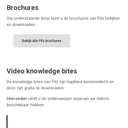
Brochures
Via onderstaande knop kunt u de brochures van Pilz bekijken
en downloaden
Bekijk alle Pilz brochures
Video knowledge bites
De knowledge bites van Pilz zijn hapklare kennisvideo’s en
Pilz Knowledge bite: Industrial
deze zijn gratis te downloaden.
Cyber Resilience- Ons juridisch
landschap verandert – hoe
Hieronder
vindt u de onderwerpen waarvan we video’s
Pilz Knowledge bite: Webinar over
veranderen wij mee?
beschikbaar hebben.
de onderhoudsbeveiliging Key-in-
pocket
Pilz Knowledge bite: Veiligheid in