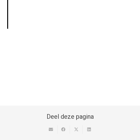
dat?
Pilz Knowledge bite: CE voor
schakelkasten
Deel deze pagina