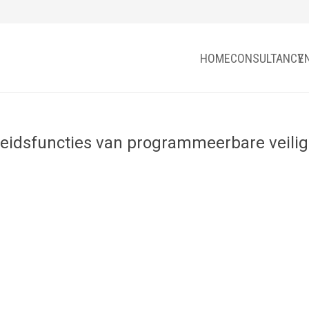
HOME
CONSULTANCY
E
gheidsfuncties van programmeerbare veil