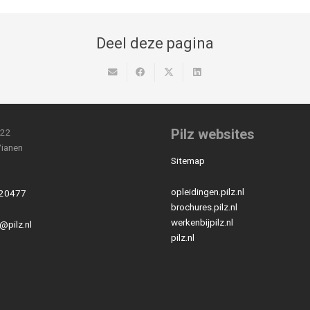
Deel deze pagina
Pilz websites
 22
ianen
Sitemap
opleidingen.pilz.nl
20477
brochures.pilz.nl
werkenbijpilz.nl
@pilz.nl
pilz.nl