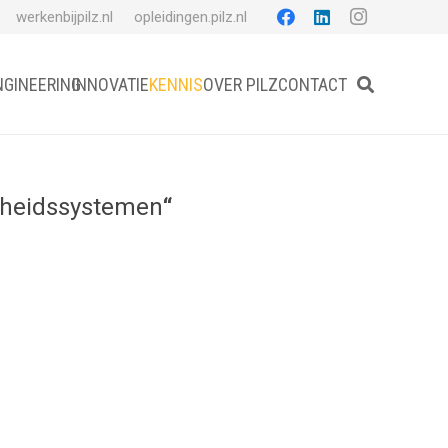
werkenbijpilz.nl
opleidingen.pilz.nl
NGINEERING
INNOVATIE
KENNIS
OVER PILZ
CONTACT
igheidssystemen
“