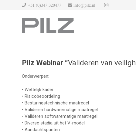
+31 (0)347 320477
info@pilz.nl
Pilz Webinar “
Valideren van veili
Onderwerpen:
• Wettelijk kader
• Risicobeoordeling
• Besturingstechnische maatregel
• Valideren hardwarematige maatregel
• Valideren softwarematige maatregel
• Diverse stadia uit het V-model
• Aandachtspunten