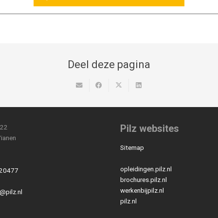
Deel deze pagina
Pilz websites
 22
ianen
Sitemap
opleidingen.pilz.nl
20477
brochures.pilz.nl
werkenbijpilz.nl
@pilz.nl
pilz.nl