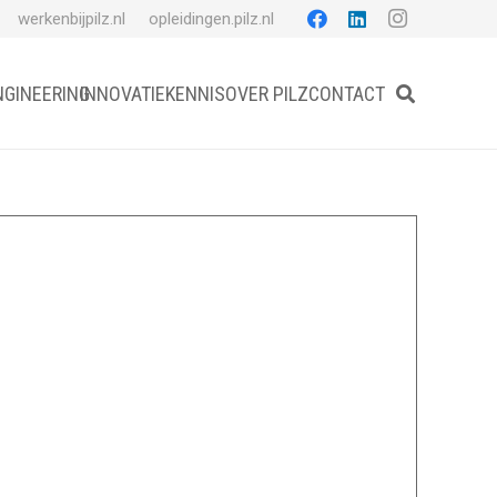
werkenbijpilz.nl
opleidingen.pilz.nl
NGINEERING
INNOVATIE
KENNIS
OVER PILZ
CONTACT