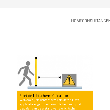
HOME
CONSULTANCY
E
Start de lichtscherm Calculator
Welkom bij de lichtscherm calculator! Deze
applicatie is gebouwd om u te helpen bij het
bepalen van de afstand van uw lichtscherm.