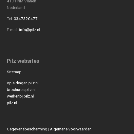
4131 NM Vianen
Nederland
Tel:
0347320477
E-mail:
info@pilz.nl
Pilz websites
Sitemap
opleidingen.pilz.nl
brochures.pilz.nl
werkenbijpilz.nl
pilz.nl
Gegevensbescherming
|
Algemene voorwaarden